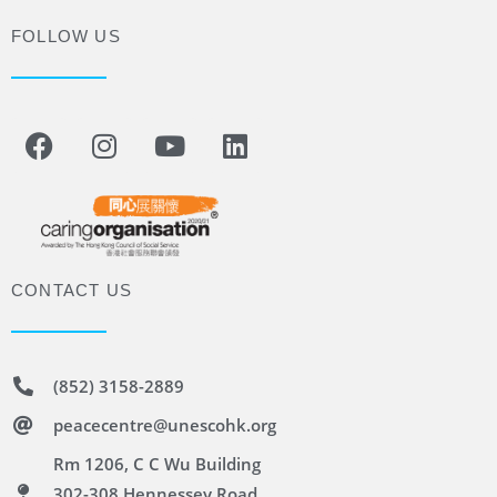
FOLLOW US
CONTACT US
(852) 3158-2889
peacecentre@unescohk.org
Rm 1206, C C Wu Building
302-308 Hennessey Road